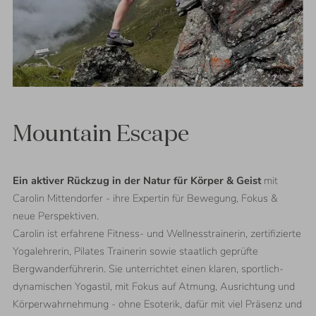
13.09.
-
Mountain Escape
20.09.2026
11.10.
-
Ein aktiver Rückzug in der Natur für Körper & Geist
mit
18.10.2026
Carolin Mittendorfer - ihre Expertin für Bewegung, Fokus &
⬝
7
neue Perspektiven.
Nächte
Carolin ist erfahrene Fitness- und Wellnesstrainerin, zertifizierte
Yogalehrerin, Pilates Trainerin sowie staatlich geprüfte
Bergwanderführerin. Sie unterrichtet einen klaren, sportlich-
dynamischen Yogastil, mit Fokus auf Atmung, Ausrichtung und
Körperwahrnehmung - ohne Esoterik, dafür mit viel Präsenz und