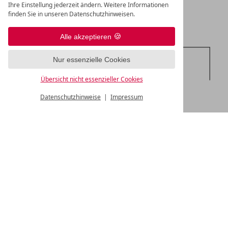
UNSERE PREISÜBERSICHT 2026
ZIMMERGRÖSSE
40 m²
ZI
Ihre Einstellung jederzeit ändern. Weitere Informationen
finden Sie in unseren Datenschutzhinweisen.
SANITÄR
1 Dusche
SA
1 WC
Alle akzeptieren
PREIS
ab
€ 261,-
Nur essenzielle Cookies
pro Person/Tag
FR
Übersicht nicht essenzieller Cookies
PR
ZURÜCK
Datenschutzhinweise
Impressum
1