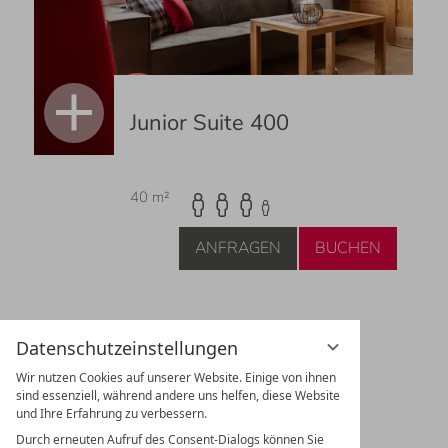
Junior Suite 400
40 m²
ANFRAGEN
BUCHEN
Datenschutzeinstellungen
Junior Suite 400
J
Wir nutzen Cookies auf unserer Website. Einige von ihnen
sind essenziell, während andere uns helfen, diese Website
UNSERE INKLUSIVLEISTUNGEN
und Ihre Erfahrung zu verbessern.
PERSONEN
2 - 3
P
Durch erneuten Aufruf des Consent-Dialogs können Sie