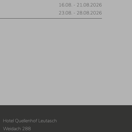
16.08.
-
21.08.2026
23.08.
-
28.08.2026
Hotel Quellenhof Leutasch
Weidach 288