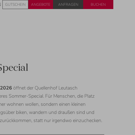
Anfragen
Buchen
N
GUTSCHEIN
ANGEBOTE
pecial
t 2026
öffnet der Quellenhof Leutasch
eres Sommer-Special. Für Menschen, die Platz
mer wohnen wollen, sondern einen kleinen
tagsüber biken, wandern und draußen sind und
 zurückkommen, statt nur irgendwo einzuchecken.