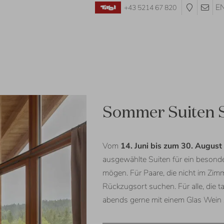
E
+43 5214 67 820
09.08.
-
Sommer Suiten S
14.08.2026
16.08.
-
Vom
14. Juni bis zum 30. Augus
21.08.2026
ausgewählte Suiten für ein besond
23.08.
-
mögen. Für Paare, die nicht im Zim
28.08.2026
Rückzugsort suchen. Für alle, die 
⬝
4
abends gerne mit einem Glas Wein
Nächte