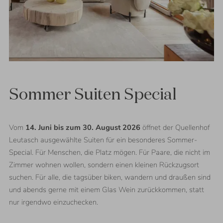
02.08.
-
Sommer Suiten Special
07.08.2026
09.08.
-
Vom
14. Juni bis zum 30. August 2026
öffnet der Quellenhof
14.08.2026
Leutasch ausgewählte Suiten für ein besonderes Sommer-
16.08.
-
Special. Für Menschen, die Platz mögen. Für Paare, die nicht im
21.08.2026
Zimmer wohnen wollen, sondern einen kleinen Rückzugsort
23.08.
-
suchen. Für alle, die tagsüber biken, wandern und draußen sind
28.08.2026
und abends gerne mit einem Glas Wein zurückkommen, statt
⬝
3
nur irgendwo einzuchecken.
Nächte