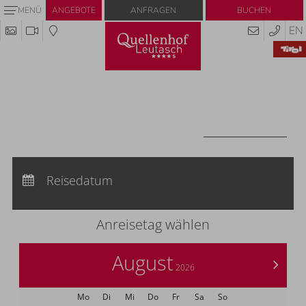
Anfragen
Buchen
MENÜ
ANGEBOTE
EN
Codes einlösen
Hier können Sie Ihre Aktionscodes oder
Gutscheine einlösen.
Aktuell akzeptieren wir folgende Codes:
Gutscheine
CODES EINLÖSEN
Anreise:
keine Auswahl
Abreise:
Reisedatum
keine Auswahl
Übernachtungen:
0
Anreisetag wählen
August
>
2026
Mo
Di
Mi
Do
Fr
Sa
So