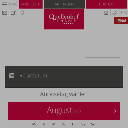
Anfragen
Buchen
MENÜ
ANGEBOTE
EN
Codes einlösen
Hier können Sie Ihre Aktionscodes oder
Gutscheine einlösen.
Aktuell akzeptieren wir folgende Codes:
Gutscheine
CODES EINLÖSEN
Anreise:
keine Auswahl
Abreise:
Reisedatum
keine Auswahl
Übernachtungen:
0
Anreisetag wählen
August
>
2026
Mo
Di
Mi
Do
Fr
Sa
So