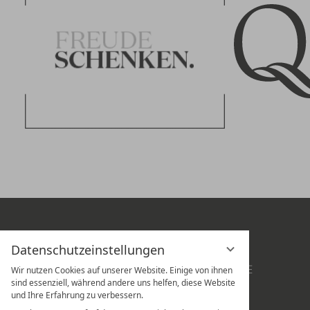
DAS HOTEL
ANGEBOTE
Datenschutzeinstellungen
SUITEN
GUTSCHEINE
ZIMMER
LAGE & ANREISE
Wir nutzen Cookies auf unserer Website. Einige von ihnen
sind essenziell, während andere uns helfen, diese Website
KULINARIK & WEIN
KARRIERE
und Ihre Erfahrung zu verbessern.
SPA & TREATMENT
NEWSLETTER