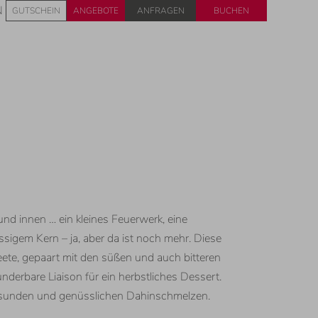
Anfragen
Buchen
N
GUTSCHEIN
ANGEBOTE
d innen … ein kleines Feuerwerk, eine
sigem Kern – ja, aber da ist noch mehr. Diese
eete, gepaart mit den süßen und auch bitteren
derbare Liaison für ein herbstliches Dessert.
esunden und genüsslichen Dahinschmelzen.