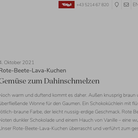
E
+43 5214 67 820
4. Oktober 2021
Rote-Beete-Lava-Kuchen
Gemüse zum Dahinschmelzen
Noch warm und duftend kommt es daher. Außen knusprig braun un
überfließende Wonne für den Gaumen. Ein Schokoküchlein mit flüs
rötlich-braune Farbe, der leicht nussig-erdige Geschmack. Rote B
Noten dunkler Schokolade und einem Hauch von Vanille – eine wun
Unser Rote-Beete-Lava-Kuchen überrascht und verführt zum g