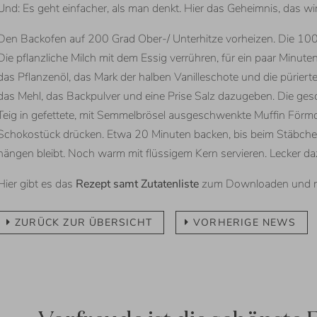
Und: Es geht einfacher, als man denkt. Hier das Geheimnis, das w
Den Backofen auf 200 Grad Ober-/ Unterhitze vorheizen. Die 1
Die pflanzliche Milch mit dem Essig verrühren, für ein paar Minuten
das Pflanzenöl, das Mark der halben Vanilleschote und die pürier
das Mehl, das Backpulver und eine Prise Salz dazugeben. Die ge
Teig in gefettete, mit Semmelbrösel ausgeschwenkte Muffin Förmch
Schokostück drücken. Etwa 20 Minuten backen, bis beim Stäbchen
hängen bleibt. Noch warm mit flüssigem Kern servieren. Lecker da
Hier gibt es das
Rezept samt Zutatenliste
zum Downloaden und 
ZURÜCK ZUR ÜBERSICHT
VORHERIGE NEWS