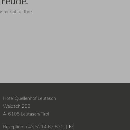
Freude.
samkeit für Ihre
Hotel Quellenhof Leutasch
Weidach 288
A
-
6105
Leutasch
/
Tirol
Rezeption:
+43 5214 67 820
|