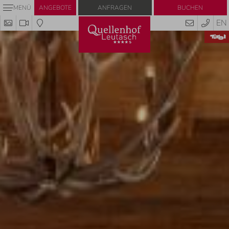
Anfragen
Buchen
MENÜ
ANGEBOTE
EN
Codes einlösen
Hier können Sie Ihre Aktionscodes oder
Gutscheine einlösen.
Aktuell akzeptieren wir folgende Codes:
Gutscheine