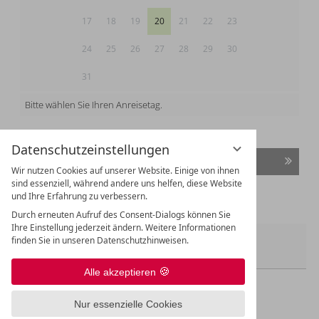
17
18
19
20
21
22
23
24
25
26
27
28
29
30
31
Bitte wählen Sie Ihren Anreisetag.
Datenschutzeinstellungen
Weiter
Wir nutzen Cookies auf unserer Website. Einige von ihnen
sind essenziell, während andere uns helfen, diese Website
und Ihre Erfahrung zu verbessern.
Durch erneuten Aufruf des Consent-Dialogs können Sie
Ihre Einstellung jederzeit ändern. Weitere Informationen
finden Sie in unseren Datenschutzhinweisen.
Zimmer 1:
Alle akzeptieren
Nur essenzielle Cookies
UNSERE INKLUSIVLEISTUNGEN