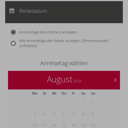
Anreise:
keine Auswahl
Abreise:
Reisedatum
keine Auswahl
Übernachtungen:
0
Anreisetage des Zimmers anzeigen
Alle Anreisetage des Hotels anzeigen (Zimmerauswahl
aufheben)
Anreisetag wählen
August
>
2026
Mo
Di
Mi
Do
Fr
Sa
So
1
2
3
4
5
6
7
8
9
10
11
12
13
14
15
16