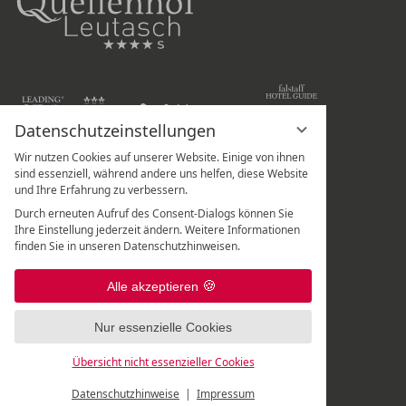
Datenschutzeinstellungen
Wir nutzen Cookies auf unserer Website. Einige von ihnen
Hotel Quellenhof Leutasch
sind essenziell, während andere uns helfen, diese Website
und Ihre Erfahrung zu verbessern.
Weidach 288
Durch erneuten Aufruf des Consent-Dialogs können Sie
A
-
6105
Leutasch
/
Tirol
Ihre Einstellung jederzeit ändern. Weitere Informationen
finden Sie in unseren Datenschutzhinweisen.
Rezeption:
+43 5214 67 820
|
Spa-Rezeption:
+43 5214 67 82 - 507
|
Alle akzeptieren
Frisör:
+43 5214 6782 699
Nur essenzielle Cookies
Übersicht nicht essenzieller Cookies
Datenschutzhinweise
Impressum