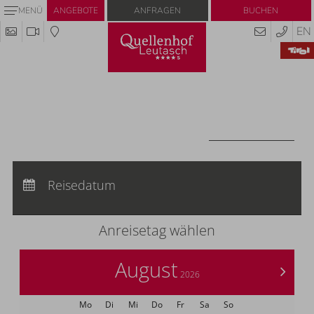
Anfragen
Buchen
MENÜ
ANGEBOTE
EN
Codes einlösen
Hier können Sie Ihre Aktionscodes oder
Gutscheine einlösen.
Aktuell akzeptieren wir folgende Codes:
Gutscheine
CODES EINLÖSEN
Anreise:
keine Auswahl
Abreise:
Reisedatum
keine Auswahl
Übernachtungen:
0
Anreisetag wählen
August
>
2026
Mo
Di
Mi
Do
Fr
Sa
So