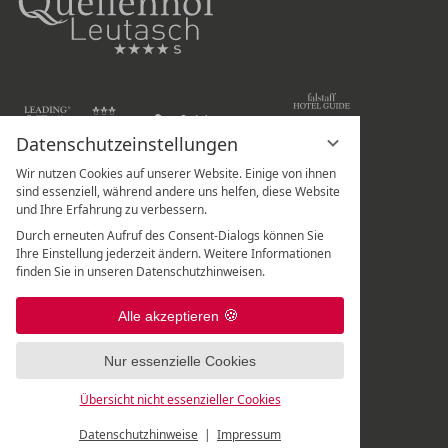
Datenschutzeinstellungen
Wir nutzen Cookies auf unserer Website. Einige von ihnen
Hotel Quellenhof Leutasch
sind essenziell, während andere uns helfen, diese Website
und Ihre Erfahrung zu verbessern.
Weidach 288
Durch erneuten Aufruf des Consent-Dialogs können Sie
A
-
6105
Leutasch
/
Tirol
Ihre Einstellung jederzeit ändern. Weitere Informationen
finden Sie in unseren Datenschutzhinweisen.
Rezeption:
+43 5214 67 820
|
Spa-Rezeption:
+43 5214 67 82 - 507
|
Alle akzeptieren
Frisör:
+43 5214 6782 699
Nur essenzielle Cookies
Übersicht nicht essenzieller Cookies
Datenschutzhinweise
Impressum