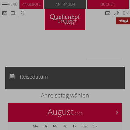
Anfragen
Buchen
MENÜ
ANGEBOTE
EN
Codes einlösen
Hier können Sie Ihre Aktionscodes oder
Gutscheine einlösen.
Aktuell akzeptieren wir folgende Codes:
Gutscheine
CODES EINLÖSEN
Anreise:
keine Auswahl
Abreise:
Reisedatum
keine Auswahl
Übernachtungen:
0
Anreisetag wählen
August
>
2026
Mo
Di
Mi
Do
Fr
Sa
So