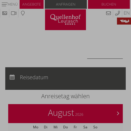
Anfragen
Buchen
MENÜ
ANGEBOTE
EN
Codes einlösen
Hier können Sie Ihre Aktionscodes oder
Gutscheine einlösen.
Aktuell akzeptieren wir folgende Codes:
Gutscheine
CODES EINLÖSEN
Anreise:
keine Auswahl
Abreise:
Reisedatum
keine Auswahl
Übernachtungen:
0
Anreisetag wählen
August
>
2026
Mo
Di
Mi
Do
Fr
Sa
So