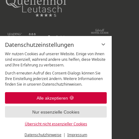
Datenschutzeinstellungen
Wir nutzen Cookies auf unserer Website. Einige von ihnen
Hotel Quellenhof Leutasch
sind essenziell, während andere uns helfen, diese Website
und Ihre Erfahrung zu verbessern.
Weidach 288
Durch erneuten Aufruf des Consent-Dialogs können Sie
A
-
6105
Leutasch
/
Tirol
Ihre Einstellung jederzeit ändern. Weitere Informationen
finden Sie in unseren Datenschutzhinweisen.
Rezeption:
+43 5214 67 820
|
Spa-Rezeption:
+43 5214 67 82 - 507
|
Alle akzeptieren
Frisör:
+43 5214 6782 699
Nur essenzielle Cookies
Übersicht nicht essenzieller Cookies
Datenschutzhinweise
Impressum