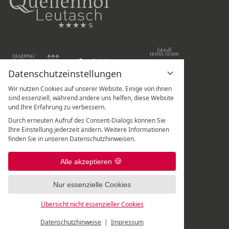
Datenschutzeinstellungen
Wir nutzen Cookies auf unserer Website. Einige von ihnen
Hotel Quellenhof Leutasch
sind essenziell, während andere uns helfen, diese Website
und Ihre Erfahrung zu verbessern.
Weidach 288
Durch erneuten Aufruf des Consent-Dialogs können Sie
A
-
6105
Leutasch
/
Tirol
Ihre Einstellung jederzeit ändern. Weitere Informationen
finden Sie in unseren Datenschutzhinweisen.
Rezeption:
+43 5214 67 820
|
Spa-Rezeption:
+43 5214 67 82 - 507
|
Alle akzeptieren
Frisör:
+43 5214 6782 699
Nur essenzielle Cookies
Übersicht nicht essenzieller Cookies
Datenschutzhinweise
Impressum