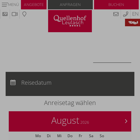
Anfragen
Buchen
MENÜ
ANGEBOTE
EN
Codes einlösen
Hier können Sie Ihre Aktionscodes oder
Gutscheine einlösen.
Aktuell akzeptieren wir folgende Codes:
Gutscheine
CODES EINLÖSEN
Anreise:
keine Auswahl
Abreise:
Reisedatum
keine Auswahl
Übernachtungen:
0
Anreisetag wählen
August
>
2026
Mo
Di
Mi
Do
Fr
Sa
So