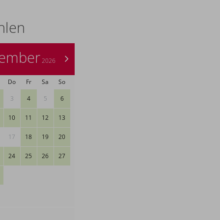
hlen
tember
>
2026
Do
Fr
Sa
So
3
4
5
6
10
11
12
13
17
18
19
20
24
25
26
27