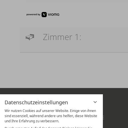
Zimmer 1:
Datenschutzeinstellungen
DAS HOTEL
ANGEBOTE
SUITEN
GUTSCHEINE
Wir nutzen Cookies auf unserer Website. Einige von ihnen
sind essenziell, während andere uns helfen, diese Website
ZIMMER
LAGE & ANREISE
und Ihre Erfahrung zu verbessern.
KULINARIK & WEIN
KARRIERE