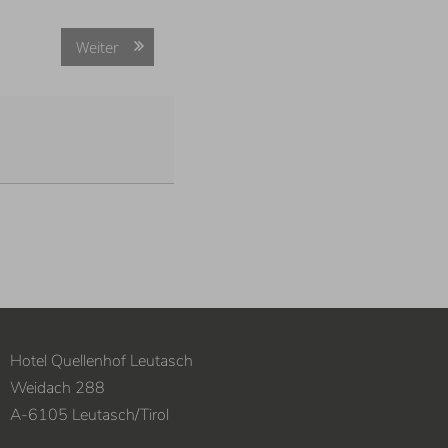
Weiter
Hotel Quellenhof Leutasch
Weidach 288
A
-
6105
Leutasch
/
Tirol