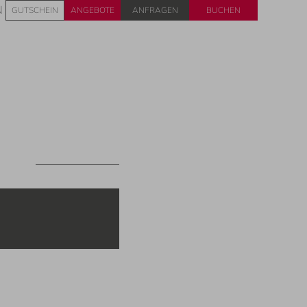
Anfragen
Buchen
N
GUTSCHEIN
ANGEBOTE
CODES EINLÖSEN