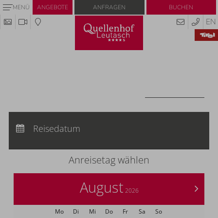
Anfragen
Buchen
MENÜ
ANGEBOTE
EN
Codes einlösen
Hier können Sie Ihre Aktionscodes oder
Gutscheine einlösen.
Aktuell akzeptieren wir folgende Codes:
Gutscheine
CODES EINLÖSEN
Anreise:
keine Auswahl
Abreise:
Reisedatum
keine Auswahl
Übernachtungen:
0
Anreisetag wählen
August
>
2026
Mo
Di
Mi
Do
Fr
Sa
So