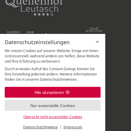
Datenschutzeinstellungen
Wir nutzen Cookies auf unserer Website. Einige von ihnen
Hotel Quellenhof Leutasch
sind essenziell, während andere uns helfen, diese Website
und Ihre Erfahrung zu verbessern.
Weidach 288
Durch erneuten Aufruf des Consent-Dialogs können Sie
A
-
6105
Leutasch
/
Tirol
Ihre Einstellung jederzeit ändern. Weitere Informationen
finden Sie in unseren Datenschutzhinweisen.
Rezeption:
+43 5214 67 820
|
Spa-Rezeption:
+43 5214 67 82 - 507
|
Alle akzeptieren
Frisör:
+43 5214 6782 699
Nur essenzielle Cookies
Übersicht nicht essenzieller Cookies
Datenschutzhinweise
Impressum