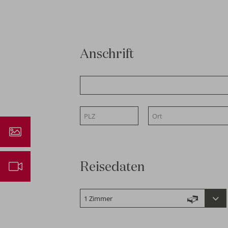
Anschrift
ressionen
ebcam
Reisedaten