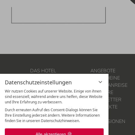
DAS HOTEL
ANGEBOTE
SUITEN
GUTSCHEINE
Datenschutzeinstellungen
ZIMMER
LAGE & ANREISE
Wir nutzen Cookies auf unserer Website. Einige von ihnen
KULINARIK & WEIN
KARRIERE
sind essenziell, während andere uns helfen, diese Website
SPA & TREATMENT
NEWSLETTER
und Ihre Erfahrung zu verbessern.
URLAUB IN DER
PROSPEKTE
Durch erneuten Aufruf des Consent-Dialogs können Sie
LEUTASCH
INFO
Ihre Einstellung jederzeit ändern. Weitere Informationen
WEBCAM
IMPRESSIONEN
finden Sie in unseren Datenschutzhinweisen.
Alle akzeptieren