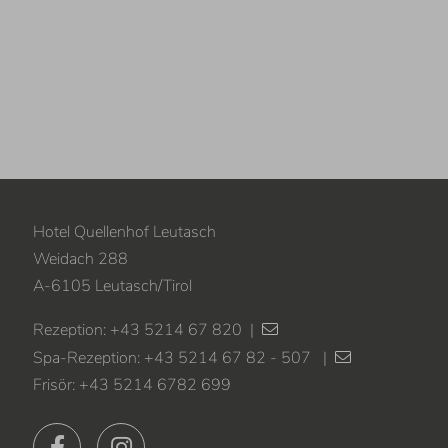
Hotel Quellenhof Leutasch
Weidach 288
A
-
6105
Leutasch
/
Tirol
Rezeption:
+43 5214 67 820
|
Spa-Rezeption:
+43 5214 67 82 - 507
|
Frisör:
+43 5214 6782 699