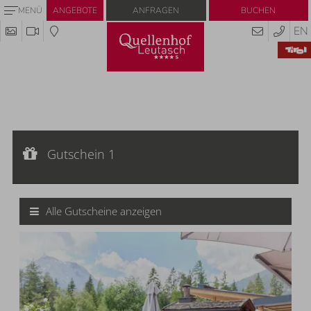
Anfragen
Buchen
MENÜ
ANGEBOTE
EN
Gutschein 1
Gutscheinwert:
Gutschein 1
€ 20,--
Gutschein
Alle Gutscheine anzeigen